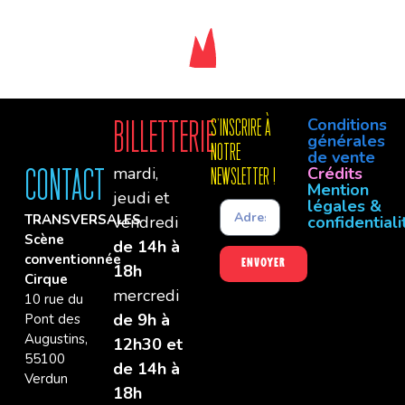
Conditions
Billetterie
S'INSCRIre à
générales
notre
de vente
mardi,
Crédits
Contact
newsletter !
Mention
jeudi et
légales &
TRANSVERSALES
vendredi
confidentiali
Scène
de 14h à
conventionnée
Envoyer
18h
Cirque
mercredi
10 rue du
de 9h à
Pont des
Augustins,
12h30 et
55100
de 14h à
Verdun
18h