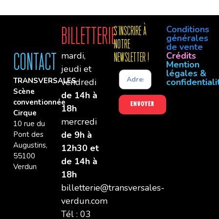
Conditions
Billetterie
S'INSCRIre à
générales
notre
de vente
mardi,
Crédits
Contact
newsletter !
Mention
jeudi et
légales &
TRANSVERSALES
vendredi
confidentiali
Scène
de 14h à
conventionnée
Envoyer
18h
Cirque
mercredi
10 rue du
de 9h à
Pont des
Augustins,
12h30 et
55100
de 14h à
Verdun
18h
billetterie@transversales-
verdun.com
Tél : 03