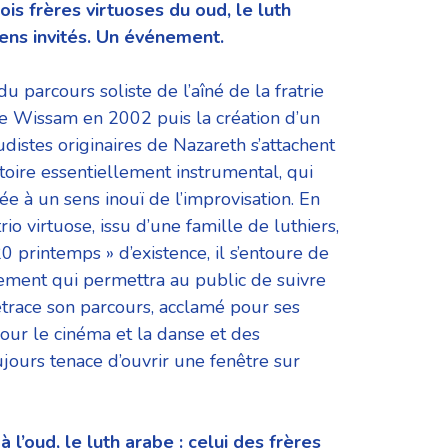
rois frères virtuoses
du oud, le luth
iens
invités. Un événement.
, du parcours soliste de
l’aîné de la fratrie
re
Wissam en 2002 puis la création d’un
udistes originaires de Nazareth s’attachent
toire essentiellement instrumental, qui
sée à un sens inouï de
l’improvisation. En
trio
virtuose, issu d’une famille de luthiers,
0 printemps » d’existence, il s’entoure de
nement qui permettra au public de suivre
etrace son parcours, acclamé
pour ses
pour le
cinéma et la danse et des
ujours tenace d’ouvrir une fenêtre sur
à l’oud, le luth arabe : celui des frères