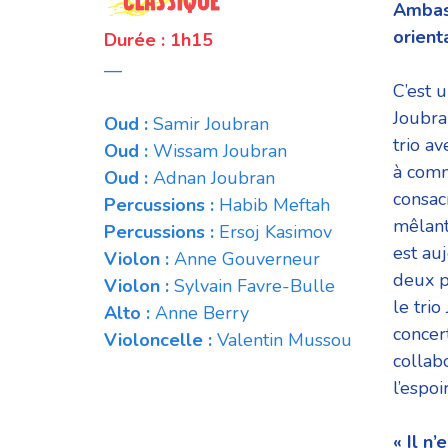
Ambass
orient
Durée : 1h15
—
C’est 
Joubra
Oud :
Samir Joubran
trio a
Oud :
Wissam Joubran
à com
Oud :
Adnan Joubran
consac
Percussions :
Habib Meftah
mêlant 
Percussions :
Ersoj Kasimov
est au
Violon :
Anne Gouverneur
deux p
Violon :
Sylvain Favre-Bulle
le trio
Alto :
Anne Berry
concer
Violoncelle :
Valentin Mussou
collab
l’espoir
« Il n