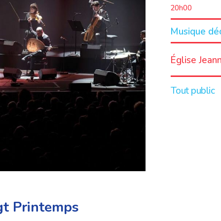
20h00
Musique dé
LIEU
Église Jean
Tout public
gt Printemps