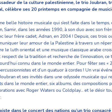
adeur de la culture palestinienne, le trio Joubran, t
al, célèbre ses 20 printemps en compagnie de music
une belle histoire musicale qui s’est faite dans le temps
n, Samir, dans les années 1990, à son duo avec son frè
vec leur frère cadet, Adnan, en 2004 !
Depuis, ces trois o
muniquer leur
amour de la Palestine à travers un réper
re le luth oriental et une musique classique arabe croi
respect de la tradition et recherche de l’innovation, ce 
jourd’hui connu dans le monde entier.
Pour fêter ses « 2
ercussionnistes et
d’un quatuor à cordes ! Un vrai évé
Joubran et ses invités dans une odyssée musicale qui r
ts dans le monde entier, six albums, des compositions 
orations avec Roger Waters ou Coldplay… et le
désir to
.
’existe dans le concert des nations qu’un trio consacré 