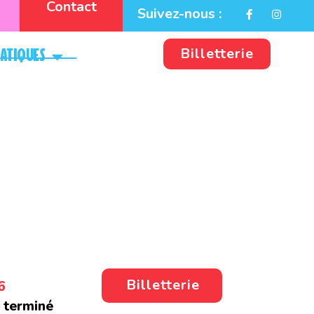
Contact
Suivez-nous :
Billetterie
ratiques
Billetterie
6
 terminé