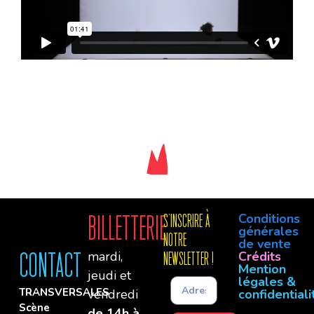
Conditions
Billetterie
S'INSCRIre à
générales
notre
de vente
mardi,
Crédits
Contact
newsletter !
Mention
jeudi et
légales &
TRANSVERSALES
vendredi
confidentiali
Scène
de 14h à