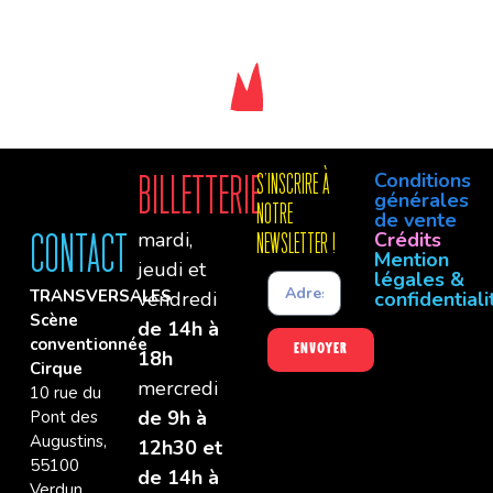
Conditions
Billetterie
S'INSCRIre à
générales
notre
de vente
mardi,
Crédits
Contact
newsletter !
Mention
jeudi et
légales &
TRANSVERSALES
vendredi
confidentiali
Scène
de 14h à
conventionnée
Envoyer
18h
Cirque
mercredi
10 rue du
de 9h à
Pont des
Augustins,
12h30 et
55100
de 14h à
Verdun