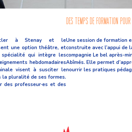
des temps de formation pour
stler à Stenay et le
Une session de formation 
sent une option théâtre,
et
construite avec l’appui de
spécialité qui
intègre les
compagnie Le bel après-mi
seignements
hebdomadaires
Abîmés. Elle permet d’app
inale visent à susciter le
nourrir les pratiques
pédag
 la pluralité de ses formes.
r des professeur·es
et des