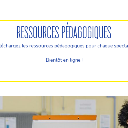
RESSOURCES PÉDAGOGIQUES
léchargez les ressources pédagogiques pour chaque specta
Bientôt en ligne !