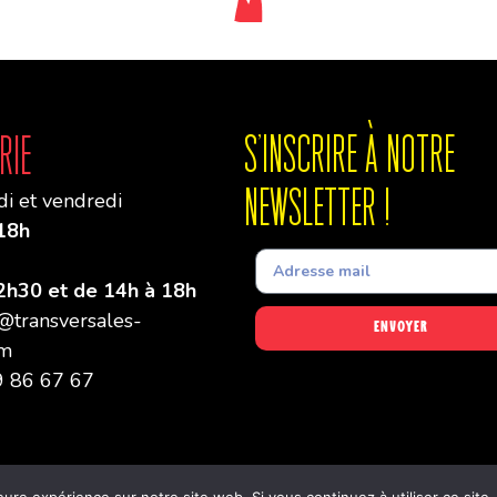
rie
S'INSCRIre à notre
newsletter !
di et vendredi
18h
2h30 et de 14h à 18h
e@transversales-
Envoyer
om
29 86 67 67