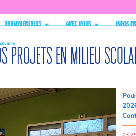
Transversales
Avec vous
Infos p
colaire
s projets en milieu scola
Pour
2026
Cont
03 2