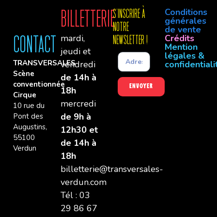
Conditions
Billetterie
S'INSCRIre à
générales
notre
de vente
mardi,
Crédits
Contact
newsletter !
Mention
jeudi et
légales &
TRANSVERSALES
vendredi
confidentiali
Scène
de 14h à
conventionnée
Envoyer
18h
Cirque
mercredi
10 rue du
de 9h à
Pont des
Augustins,
12h30 et
55100
de 14h à
Verdun
18h
billetterie@transversales-
verdun.com
Tél : 03
29 86 67