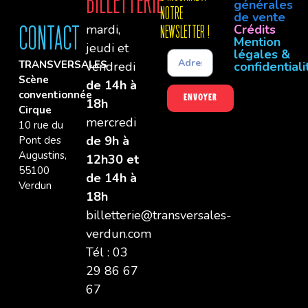
Billetterie
générales
notre
de vente
mardi,
Crédits
Contact
newsletter !
Mention
jeudi et
légales &
TRANSVERSALES
vendredi
confidentiali
Scène
de 14h à
conventionnée
Envoyer
18h
Cirque
mercredi
10 rue du
de 9h à
Pont des
Augustins,
12h30 et
55100
de 14h à
Verdun
18h
billetterie@transversales-
verdun.com
Tél : 03
29 86 67
67