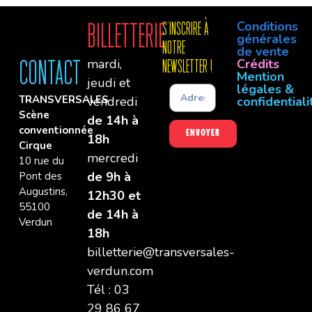
Conditions
Billetterie
S'INSCRIre à
générales
notre
de vente
mardi,
Crédits
Contact
newsletter !
Mention
jeudi et
légales &
TRANSVERSALES
vendredi
confidentiali
Scène
de 14h à
conventionnée
Envoyer
18h
Cirque
mercredi
10 rue du
de 9h à
Pont des
Augustins,
12h30 et
55100
de 14h à
Verdun
18h
billetterie@transversales-
verdun.com
Tél : 03
29 86 67