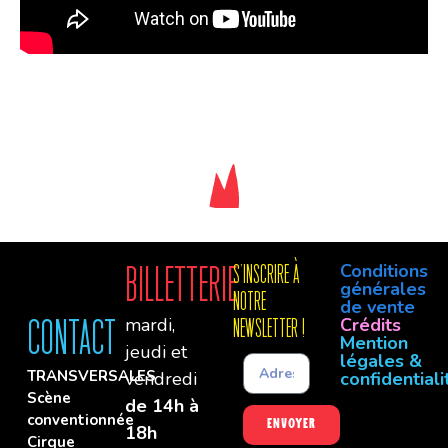
Conditions
Billetterie
S'INSCRIre à
générales
notre
de vente
mardi,
Crédits
Contact
newsletter !
Mention
jeudi et
légales &
TRANSVERSALES
vendredi
confidentiali
Scène
de 14h à
conventionnée
Envoyer
18h
Cirque