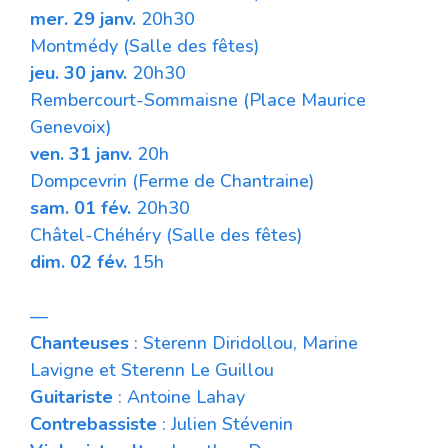
mer. 29 janv.
20h30
Montmédy (Salle des fêtes)
jeu. 30 janv.
20h30
Rembercourt-Sommaisne (Place Maurice
Genevoix)
ven.
31 janv.
20h
Dompcevrin (
Ferme de Chantraine
)
sam. 01 fév.
20
h30
Châtel-Chéhéry (
Salle des fêtes
)
dim. 02 fév.
15
h
—
Chanteuses
: Sterenn Diridollou, Marine
Lavigne et Sterenn Le Guillou
Guitariste
: Antoine Lahay
Contrebassiste
: Julien Stévenin