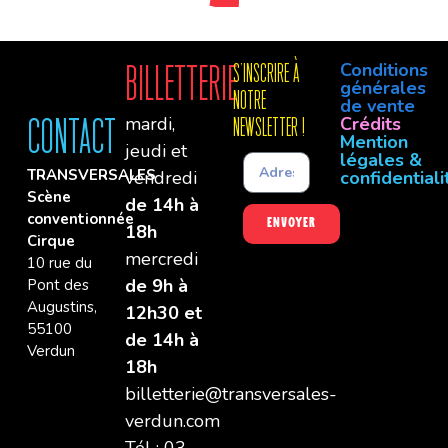
Conditions
Billetterie
S'INSCRIre à
générales
notre
de vente
mardi,
Crédits
Contact
newsletter !
Mention
jeudi et
légales &
TRANSVERSALES
vendredi
confidentiali
Scène
de 14h à
conventionnée
Envoyer
18h
Cirque
mercredi
10 rue du
de 9h à
Pont des
Augustins,
12h30 et
55100
de 14h à
Verdun
18h
billetterie@transversales-
verdun.com
Tél : 03