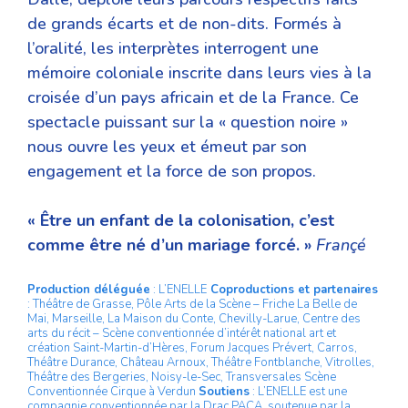
de grands écarts et de non-dits. Formés à
l’oralité, les interprètes interrogent une
mémoire coloniale inscrite dans leurs vies à la
croisée d’un pays africain et de la France. Ce
spectacle puissant sur la « question noire »
nous ouvre les yeux et émeut par son
engagement et la force de son propos.
« Être un enfant de la colonisation, c’est
comme être né d’un mariage forcé. »
Françé
Production déléguée
: L’ENELLE
Coproductions et partenaires
: Théâtre de Grasse, Pôle Arts de la Scène – Friche La Belle de
Mai, Marseille, La Maison du Conte, Chevilly-Larue, Centre des
arts du récit – Scène conventionnée d’intérêt national art et
création Saint-Martin-d’Hères, Forum Jacques Prévert, Carros,
Théâtre Durance, Château Arnoux, Théâtre Fontblanche, Vitrolles,
Théâtre des Bergeries, Noisy-le-Sec, Transversales Scène
Conventionnée Cirque à Verdun
Soutiens
: L’ENELLE est une
compagnie conventionnée par la Drac PACA, soutenue par la