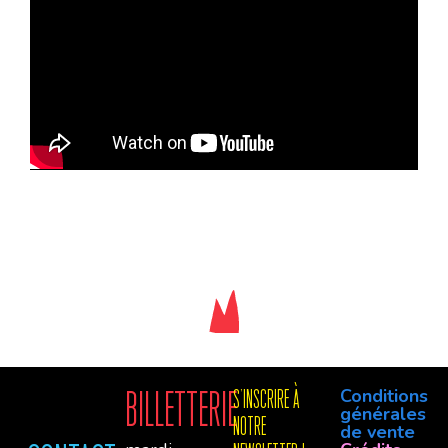
Conditions
Billetterie
S'INSCRIre à
générales
notre
de vente