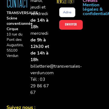
mardi,
Crédits
Contact
newsletter !
Mention
jeudi et
légales &
TRANSVERSALES
vendredi
confidentiali
Scène
de 14h à
conventionnée
Envoyer
18h
Cirque
mercredi
10 rue du
de 9h à
Pont des
Augustins,
12h30 et
55100
de 14h à
Verdun
18h
billetterie@transversales-
verdun.com
Tél : 03
29 86 67
67
Suivez nous :