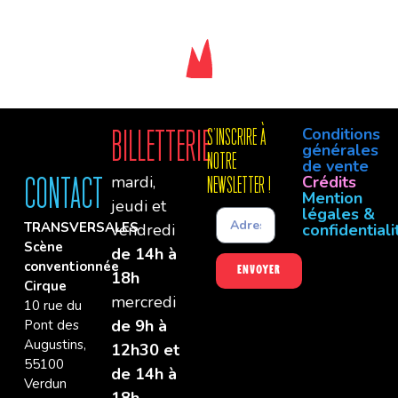
Conditions
Billetterie
S'INSCRIre à
générales
notre
de vente
mardi,
Crédits
Contact
newsletter !
Mention
jeudi et
légales &
TRANSVERSALES
vendredi
confidentiali
Scène
de 14h à
conventionnée
Envoyer
18h
Cirque
mercredi
10 rue du
de 9h à
Pont des
Augustins,
12h30 et
55100
de 14h à
Verdun
18h