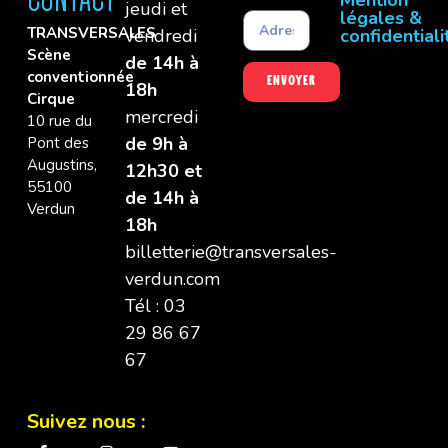
jeudi et
légales &
TRANSVERSALES
vendredi
confidentiali
Scène
de 14h à
conventionnée
Envoyer
18h
Cirque
mercredi
10 rue du
de 9h à
Pont des
Augustins,
12h30 et
55100
de 14h à
Verdun
18h
billetterie@transversales-
verdun.com
Tél : 03
29 86 67
67
Suivez nous :