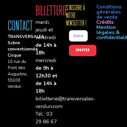
Conditions
Billetterie
S'INSCRIre à
générales
notre
de vente
mardi,
Crédits
Contact
newsletter !
Mention
jeudi et
légales &
TRANSVERSALES
vendredi
confidentiali
Scène
de 14h à
conventionnée
Envoyer
18h
Cirque
mercredi
10 rue du
de 9h à
Pont des
Augustins,
12h30 et
55100
de 14h à
Verdun
18h
billetterie@transversales-
verdun.com
Tél : 03
29 86 67