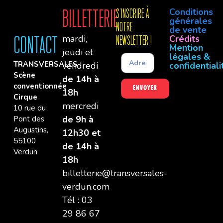
Conditions
Billetterie
S'INSCRIre à
générales
notre
de vente
mardi,
Crédits
Contact
newsletter !
Mention
jeudi et
légales &
TRANSVERSALES
vendredi
confidentiali
Scène
de 14h à
conventionnée
Envoyer
18h
Cirque
mercredi
10 rue du
de 9h à
Pont des
Augustins,
12h30 et
55100
de 14h à
Verdun
18h
billetterie@transversales-
verdun.com
Tél : 03
29 86 67