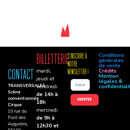
Conditions
Billetterie
S'INSCRIre à
générales
notre
de vente
mardi,
Crédits
Contact
newsletter !
Mention
jeudi et
légales &
TRANSVERSALES
vendredi
confidentiali
Scène
de 14h à
conventionnée
Envoyer
18h
Cirque
mercredi
10 rue du
de 9h à
Pont des
Augustins,
12h30 et