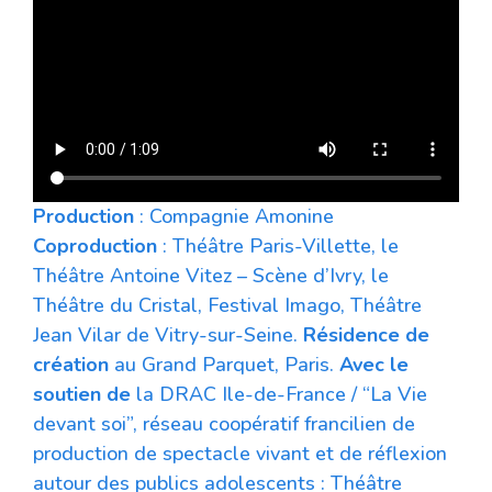
Production
: Compagnie Amonine
Coproduction
: Théâtre Paris-Villette, le
Théâtre Antoine Vitez – Scène d’Ivry, le
Théâtre du Cristal, Festival Imago, Théâtre
Jean Vilar de Vitry-sur-Seine.
Résidence de
création
au Grand Parquet, Paris.
Avec le
soutien de
la DRAC Ile-de-France / “La Vie
devant soi”, réseau coopératif francilien de
production de spectacle vivant et de réflexion
autour des publics adolescents : Théâtre