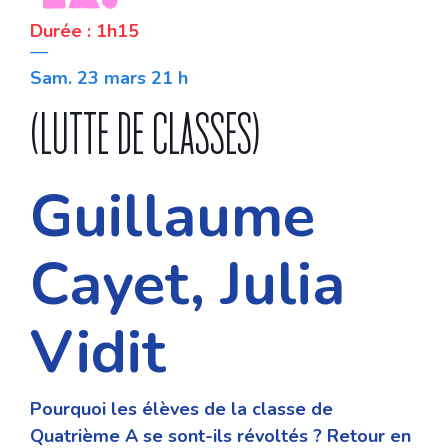
Durée : 1h15
—
Sam. 23 mars 21 h
(LUTTE DE CLASSES)
Guillaume
Cayet, Julia
Vidit
Pourquoi les élèves de la classe de
Quatrième A se sont-ils révoltés ? Retour en