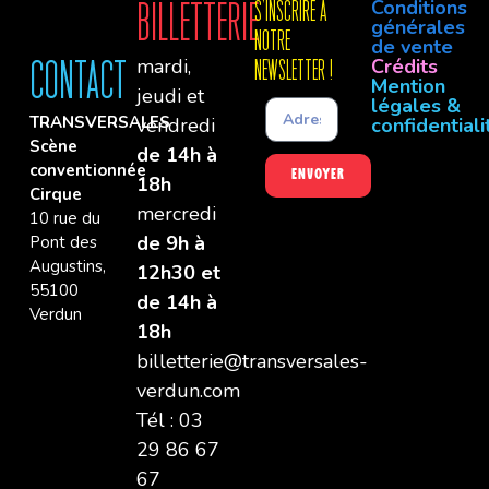
Conditions
Billetterie
S'INSCRIre à
générales
notre
de vente
mardi,
Crédits
Contact
newsletter !
Mention
jeudi et
légales &
TRANSVERSALES
vendredi
confidentiali
Scène
de 14h à
conventionnée
Envoyer
18h
Cirque
mercredi
10 rue du
de 9h à
Pont des
Augustins,
12h30 et
55100
de 14h à
Verdun
18h
billetterie@transversales-
verdun.com
Tél : 03
29 86 67
67