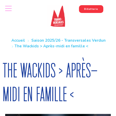
Billetterie
Accueil
Saison 2025/26 - Transversales Verdun
The Wackids > Après-midi en famille <
The Wackids > Après-
midi en famille <