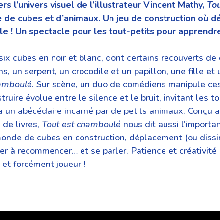
ers l’univers visuel de l’illustrateur Vincent Mathy,
Tou
de cubes et d’animaux. Un jeu de construction où dét
le ! Un spectacle pour les tout-petits pour apprendr
six cubes en noir et blanc, dont certains recouverts de
ns, un serpent, un crocodile et un papillon, une fille et
hamboulé
. Sur scène, un duo de comédiens manipule ces 
ruire évolue entre le silence et le bruit, invitant les t
à un abécédaire incarné par de petits animaux. Conçu av
 de livres,
Tout est chamboulé
nous dit aussi l’importan
monde de cubes en construction, déplacement (ou dissimu
er à recommencer… et se parler. Patience et créativité 
 et forcément joueur !