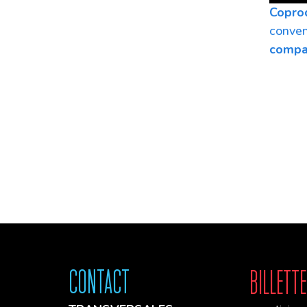
Copro
conven
compa
Contact
Billette