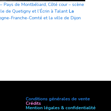
– Pays de Montbéliard, Côté cour – scène
lle de Quetigny et l’Écrin à Talant
La
ogne-Franche-Comté et la ville de Dijon
Conditions générales de vente
Crédits
Mention légales & confidentialité