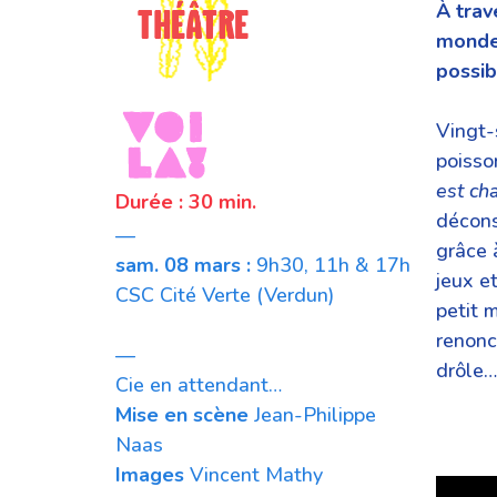
À trav
monde 
possib
Vingt-
poisso
est c
Durée : 30 min.
déconst
—
grâce 
sam. 08 mars :
9h30, 11h & 17h
jeux et
CSC Cité Verte (Verdun)
petit 
renonc
—
drôle…
Cie en attendant…
Mise en scène
Jean-Philippe
Naas
Images
Vincent Mathy