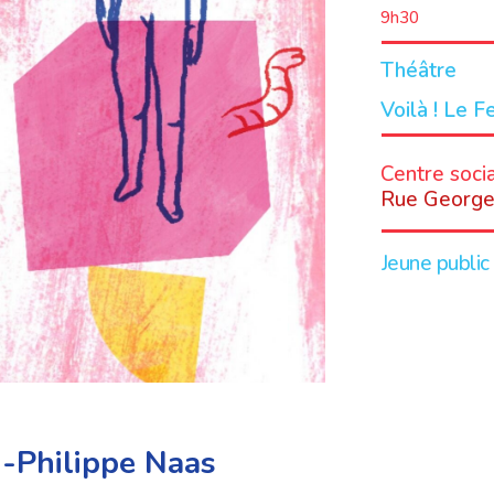
9h30
Théâtre
Voilà ! Le F
LIEU
Centre socia
Rue George
Jeune public 
n-Philippe Naas