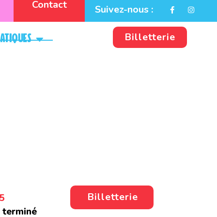
Contact
Suivez-nous :
Billetterie
ratiques
Billetterie
5
 terminé