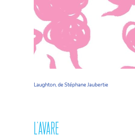
Laughton, de Stéphane Jaubertie
L’AVARE