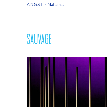
A.N.G.S.T. x Mahamat
SAUVAGE